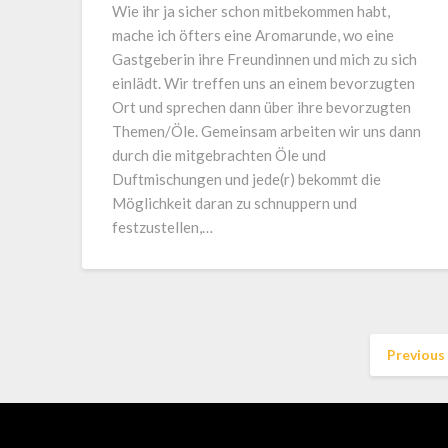
Wie ihr ja sicher schon mitbekommen habt,
mache ich öfters eine Aromarunde, wo eine
Gastgeberin ihre Freundinnen und mich zu sich
einlädt. Wir treffen uns an einem bevorzugten
Ort und sprechen dann über ihre bevorzugten
Themen/Öle. Gemeinsam arbeiten wir uns dann
durch die mitgebrachten Öle und
Duftmischungen und jede(r) bekommt die
Möglichkeit daran zu schnuppern und
festzustellen,…
Previous