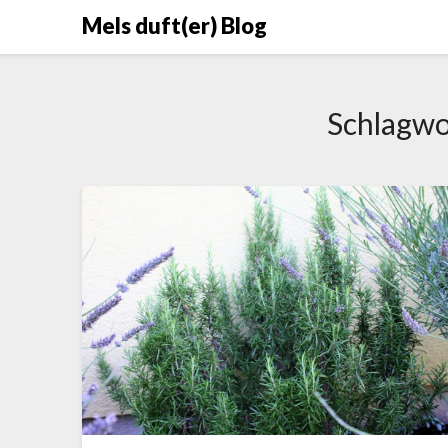
Skip
Mels duft(er) Blog
to
content
Schlagwo