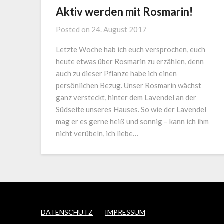
Aktiv werden mit Rosmarin!
Posted on
24. August 2017
Letzte Woche hab ich euch versprochen, euch
heute etwas über Rosmarin zu erzählen, denn
auch zu dieser Pflanze habe ich einen
persönlichen Bezug. Unser Rosmarin wächst
ganz versteckt, hinter dem Lavendel an der
Südseite unseres Hauses. So wie der Lavendel
mag er es gerne heiß und sonnig – kann ich ihm
nicht verübeln, ich liebe…
DATENSCHUTZ
IMPRESSUM