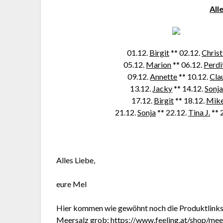
All
01.12.
Birgit
** 02.12.
Christ
05.12.
Marion
** 06.12.
Perdi
09.12.
Annette
** 10.12.
Cla
13.12.
Jacky
** 14.12.
Sonj
17.12.
Birgit
** 18.12.
Mik
21.12.
Sonja
** 22.12.
Tina J.
** 
Alles Liebe,
eure Mel
Hier kommen wie gewöhnt noch die Produktlinks 
Meersalz grob:
https://www.feeling.at/shop/me