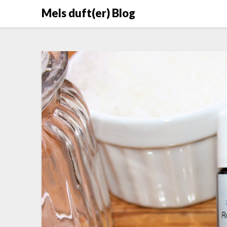
Skip
Mels duft(er) Blog
to
content