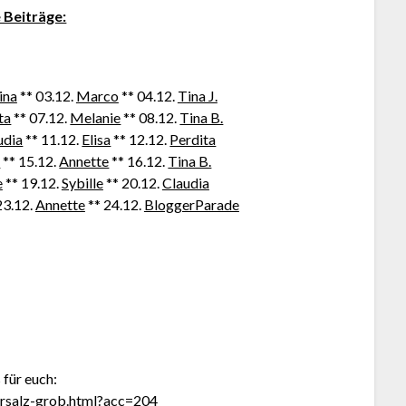
e Beiträge:
ina
** 03.12.
Marco
** 04.12.
Tina J.
ta
** 07.12.
Melanie
** 08.12.
Tina B.
udia
** 11.12.
Elisa
** 12.12.
Perdita
a
** 15.12.
Annette
** 16.12.
Tina B.
e
** 19.12.
Sybille
** 20.12.
Claudia
23.12.
Annette
** 24.12.
BloggerParade
für euch:
ersalz-grob.html?acc=204