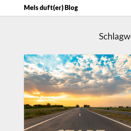
Skip
Mels duft(er) Blog
to
content
Schlagw