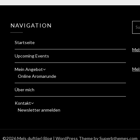
SU
NAVIGATION
NA
Startseite
Mel
Upcoming Events
Mel
Mein Angebot
Online Aromarunde
Über mich
Kontakt
Newsletter anmelden
©2026 Mels duft(er) Blog
| WordPress Theme by
Superbthemes.com